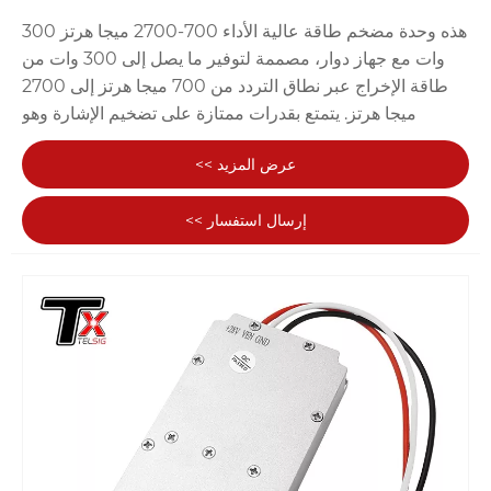
هذه وحدة مضخم طاقة عالية الأداء 700-2700 ميجا هرتز 300
وات مع جهاز دوار، مصممة لتوفير ما يصل إلى 300 وات من
طاقة الإخراج عبر نطاق التردد من 700 ميجا هرتز إلى 2700
ميجا هرتز. يتمتع بقدرات ممتازة على تضخيم الإشارة وهو
مناسب لمختلف الاتصالات اللاسلكية وتطبيقات الترددات
عرض المزيد >>
اللاسلكية والسيناريوهات الأخرى التي تتطلب معالجة إشارات
عالية الطاقة. الشركة المصنعة للوحدة المهنية والموردة في
إرسال استفسار >>
الصين. TeXin هي شركة مصنعة وموردة كبيرة لوحدات
التشويش في الصين.