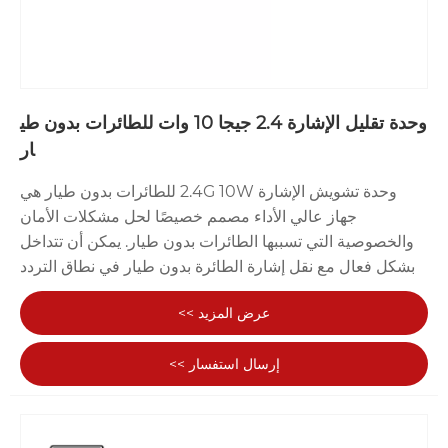
وحدة تقليل الإشارة 2.4 جيجا 10 وات للطائرات بدون طي
ار
وحدة تشويش الإشارة 2.4G 10W للطائرات بدون طيار هي
جهاز عالي الأداء مصمم خصيصًا لحل مشكلات الأمان
والخصوصية التي تسببها الطائرات بدون طيار. يمكن أن تتداخل
بشكل فعال مع نقل إشارة الطائرة بدون طيار في نطاق التردد
2.4 جيجا هرتز، وتمنع رحلات الطائرات بدون طيار، وتوفر أمانًا
عرض المزيد >>
قويًا للمجال الجوي لمناطق معينة. الشركة المصنعة والموردة
لوحدة الجودة الصينية المحترفة. TeXin هي شركة مصنعة
إرسال استفسار >>
وموردة كبيرة لوحدات التشويش في الصين. سواء كان الأمر
يتعلق بالأمن أو حماية الخصوصية أو التحكم في المكان أو غيرها
من المجالات، فإن لها قيمة تطبيقية مهمة.