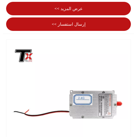
قصوى تبلغ 30 وات. Texin هي شركة رائدة في تصنيع وتوريد
عرض المزيد >>
وتصدير الوحدات في الصين. من خلال الالتزام بالسعي لتحقيق
جودة المنتج المثالية، فقد حازت وحداتنا على رضا العديد من
إرسال استفسار >>
العملاء.