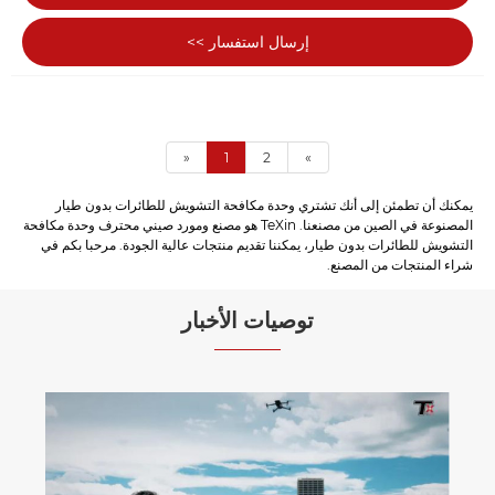
أنظمة الرادار أو التدابير الإلكترونية المضادة أو اختبار الترددات
إرسال استفسار >>
اللاسلكية، فيمكنها إظهار الأداء المتميز. Rx كشركة مصنعة
محترفة للوحدات، يمكنك شراء الوحدات من مصنعنا بثقة،
وسوف نقدم لك أفضل خدمة ما بعد البيع والتسليم السريع.
«
1
2
»
يمكنك أن تطمئن إلى أنك تشتري وحدة مكافحة التشويش للطائرات بدون طيار
المصنوعة في الصين من مصنعنا. TeXin هو مصنع ومورد صيني محترف وحدة مكافحة
التشويش للطائرات بدون طيار، يمكننا تقديم منتجات عالية الجودة. مرحبا بكم في
شراء المنتجات من المصنع.
توصيات الأخبار