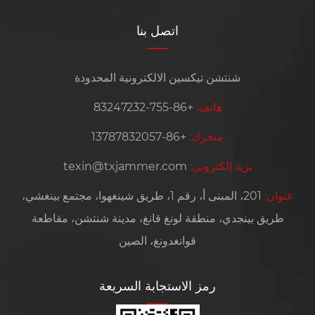
اتصل بنا
شنتشن تيكسين الالكترونية المحدودة
هاتف:
+86-755-83247232
متحرك:
+86-13787832057
بريد إلكتروني:
texin@txjammer.com
عنوان:
201، المبنى أ، رقم 1، طريق شينغهوا، مجتمع بينغشي،
طريق بينجدي، منطقة لونغ قانغ، مدينة شنتشن، مقاطعة
قوانغدونغ، الصين
رمز الاستجابة السريعة