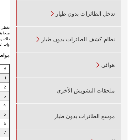
تدخل الطائرات بدون طيار

نظام كشف الطائرات بدون طيار

وات عا
مواصف
هوائي

لا.
1
2
ملحقات التشويش الأخرى
3
4
5
موسع الطائرات بدون طيار
6
7