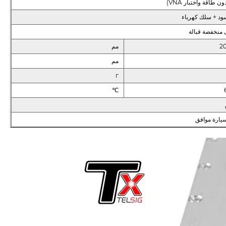
ود + سلك كهرباء
 منخفضة قبالة
مم
مم
г
℃
سيارة موافق