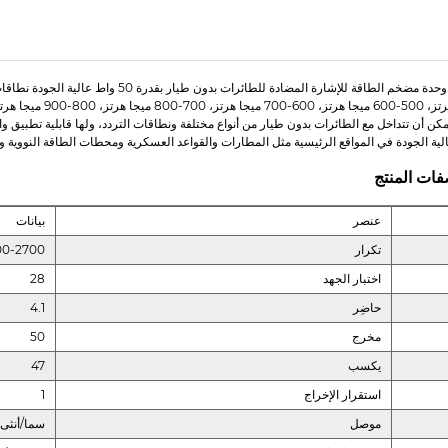
لية الجودة في المواقع الرئيسية مثل المطارات والقواعد العسكرية ومحطات الطاقة النووية وا
ات المنتج
عنصر
بيانات
تكرار
00-2700
اختبار الجهد
28
حاضِر
4.1
مخرج
50
يكسب
47
استقرار الإخراج
1
موصل
سما/أنثى