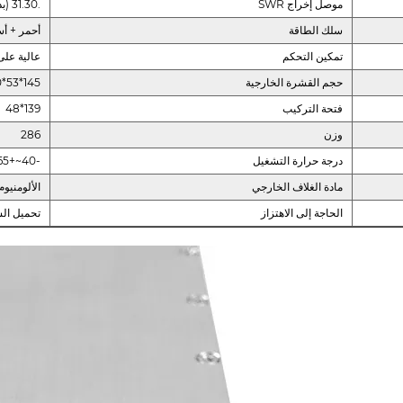
موصل إخراج SWR
.31.30 (بدون طاقة واختبار VNA)
سلك الطاقة
أحمر + أس
تمكين التحكم
عالية على
حجم القشرة الخارجية
145*53*20
فتحة التركيب
139*48
وزن
286
درجة حرارة التشغيل
-40~+65
مادة الغلاف الخارجي
الألومنيوم
الحاجة إلى الاهتزاز
تحميل ال