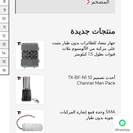
المضخم

8
9
10
11
منتجات جديدة
12
جهاز مضاد للطائرات بدون طيار مثبت
13
على مركبة من الألومنيوم بثلاث
14
قنوات بطول 1.5 كيلومتر
15
16
أحدث تصميم TX-BF-N1 10
Channel Man Pack
SMA وحدة قمع إشارة المركبات
الجوية بدون طيار
WhatsApp