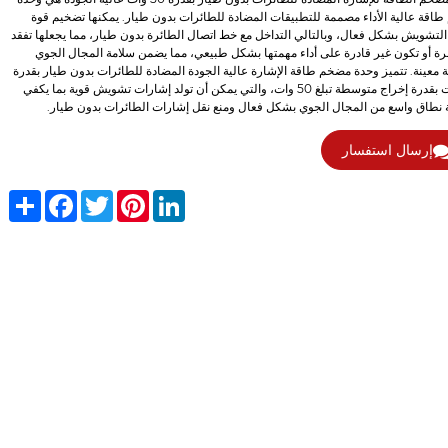
اقة عالية الأداء مصممة للتطبيقات المضادة للطائرات بدون طيار. يمكنها تضخيم قوة
التشويش بشكل فعال، وبالتالي التداخل مع خط اتصال الطائرة بدون طيار، مما يجعلها تفقد
ة أو تكون غير قادرة على أداء مهمتها بشكل طبيعي، مما يضمن سلامة المجال الجوي
 معينة. تتميز وحدة مضخم طاقة الإشارة عالية الجودة المضادة للطائرات بدون طيار بقدرة
50 وات بقدرة إخراج متوسطة تبلغ 50 وات، والتي يمكن أن تولد إشارات تشويش قوية بما يكفي
 نطاق واسع من المجال الجوي بشكل فعال ومنع نقل إشارات الطائرات بدون طيار.
إرسال استفسار
Share
Facebook
Twitter
Pinterest
LinkedIn