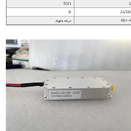
50Ω
В
24/28
درجه مئوية,