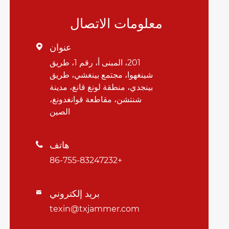
معلومات الاتصال
عنوان

201، المبنى أ، رقم 1، طريق
شينغهوا، مجتمع بينغشي، طريق
بينجدي، منطقة لونغ قانغ، مدينة
شنتشن، مقاطعة قوانغدونغ،
الصين
هاتف

+86-755-83247232
بريد إلكتروني

texin@txjammer.com