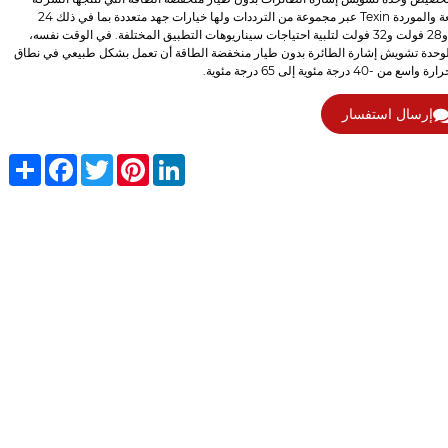
المصنعة والموردة Texin عبر مجموعة من الترددات ولها خيارات جهد متعددة بما في ذلك 24
فولت و28 فولت و32 فولت لتلبية احتياجات سيناريوهات التطبيق المختلفة. في الوقت نفسه،
وحدة تشويش إشارة الطائرة بدون طيار منخفضة الطاقة أن تعمل بشكل طبيعي في نطاق
 من -40 درجة مئوية إلى 65 درجة مئوية.
إرسال استفسار
Share
Facebook
Twitter
Pinterest
LinkedIn