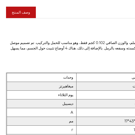
وصف المنتج
الهيكل المادي لهذه الطائرة بدون طيار ذات الطاقة الزهرية صغير الحجم، وحجم الجسم 97*43*17 ملم، والوزن الصافي 0.102 كجم فقط، وهو مناسب للحمل والتركيب. تم تصميم موصل
إخراج RF بتصميم SMA/أنثى، وهو مريح وموثوق عند الاتصال. الجسم مصنوع من الألومنيوم وقد تم أكسدته وسفعه بالرمل. بالإضافة إلى ذلك، هناك 4 أوضاع تثبيت حول الجسم، مما يسهل
ى
وحدات
ت
ميغاهيرتز
يوم الثلاثاء
ديسيبل
А
مم
г