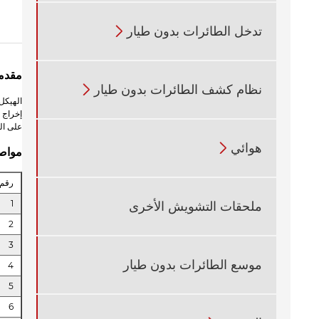
تدخل الطائرات بدون طيار

مقدم
نظام كشف الطائرات بدون طيار

على ال
هوائي

مواص
رقم
1
ملحقات التشويش الأخرى
2
3
موسع الطائرات بدون طيار
4
5
6