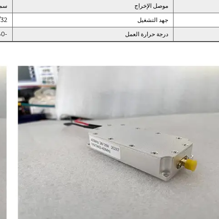
موصل الإخراج
سما
جهد التشغيل
/32
درجة حرارة العمل
-40~+65