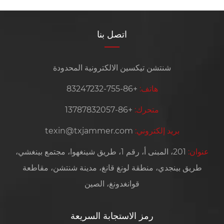
اتصل بنا
شنتشن تيكسين الالكترونية المحدودة
هاتف:
+86-755-83247232
متحرك:
+86-13787832057
بريد إلكتروني:
texin@txjammer.com
عنوان:
201، المبنى أ، رقم 1، طريق شينغهوا، مجتمع بينغشي،
طريق بينجدي، منطقة لونغ قانغ، مدينة شنتشن، مقاطعة
قوانغدونغ، الصين
رمز الاستجابة السريعة