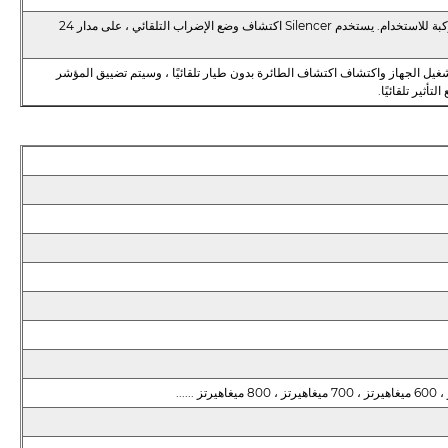
الجهاز هو مخطط ثابت ، ويمكن تثبيته على ارتفاع عالٍ ، ويمكن أيضًا تثبيته على مركبة للاستخدام. يستخدم Silencer اكتشاف وضع الإضراب التلقائي ، على مدار 24
غيل الجهاز واكتشاف اكتشاف الطائرة بدون طيار تلقائيًا ، وسيتم تضييق المؤشر
ثير تلقائيًا.