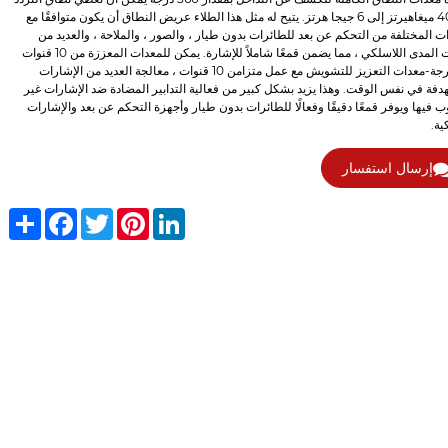
من 400 ميغاهيرتز إلى 6 جيجا هرتز. يتيح له مثل هذا الطلاء عريض النطاق أن يكون متوافقًا مع
ات المختلفة من التحكم عن بعد للطائرات بدون طيار ، والصور ، والملاحة ، والعديد من
نطاقات المدى اللاسلكي ، مما يضمن قمعًا شاملاً للإشارة. يمكن للمعدات المعززة من 10 قنوات
360 درجة-معدات التعزيز للتشويش مع عمل متزامن 10 قنوات ، معالجة العديد من الإشارات
دفة في نفس الوقت. وهذا يزيد بشكل كبير من فعالية التدابير المضادة ضد الإشارات غير
 فيها ويوفر قمعًا دقيقًا وفعالًا للطائرات بدون طيار وأجهزة التحكم عن بعد والإشارات
ية.
إرسال استفسار
Share
Facebook
Twitter
Pinterest
LinkedIn