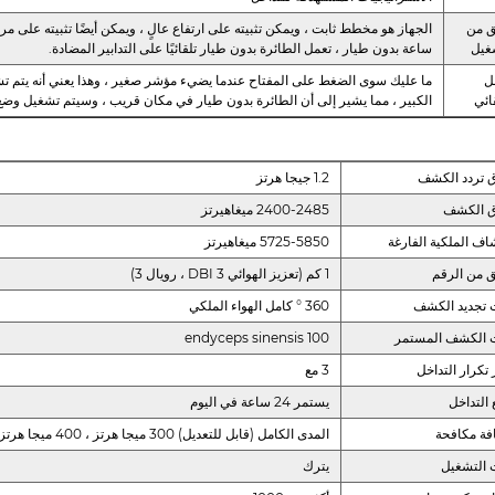
ق من
غيل
ساعة بدون طيار ، تعمل الطائرة بدون طيار تلقائيًا على التدابير المضادة.
ل
ما عليك سوى الضغط على المفتاح عندما يضيء مؤشر صغير ، وهذا يعني أنه يتم تش
قائي
الكبير ، مما يشير إلى أن الطائرة بدون طيار في مكان قريب ، وسيتم تشغيل وضع التأ
 تردد الكشف
1.2 جيجا هرتز
ق الكشف
2400-2485 ميغاهيرتز
اف الملكية الفارغة
5725-5850 ميغاهيرتز
 من الرقم
1 كم (تعزيز الهوائي 3 DBI ، رويال 3)
 تجديد الكشف
360 ° كامل الهواء الملكي
 الكشف المستمر
100 endyceps sinensis
تكرار التداخل
3 مع
التداخل
يستمر 24 ساعة في اليوم
ة مكافحة
المدى الكامل (قابل للتعديل) 300 ميجا هرتز ، 400 ميجا هرتز ، 600 ميغاهيرتز ، 700 ميغاهيرتز ، 800 ميغاهيرتز ......
التشغيل
يترك