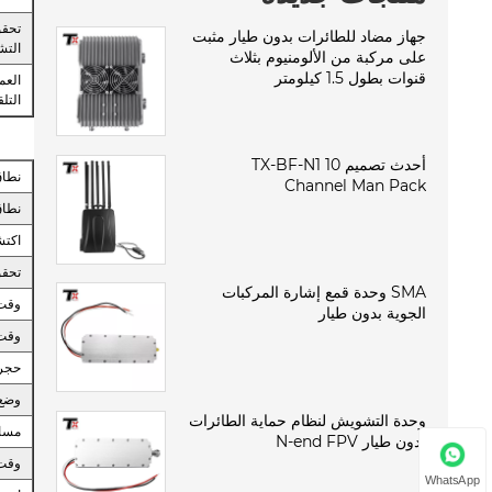
تحق
جهاز مضاد للطائرات بدون طيار مثبت
التش
على مركبة من الألومنيوم بثلاث
قنوات بطول 1.5 كيلومتر
العم
التل
أحدث تصميم TX-BF-N1 10
نطاق
Channel Man Pack
نطا
اكتش
تحقق
SMA وحدة قمع إشارة المركبات
وقت
الجوية بدون طيار
وقت
حجر 
وضع 
وحدة التشويش لنظام حماية الطائرات
مساف
بدون طيار N-end FPV
وقت 
WhatsApp