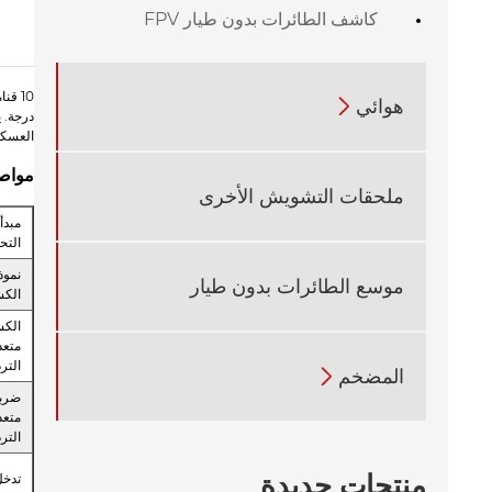
كاشف الطائرات بدون طيار FPV
هوائي

العسكر
مواصف
ملحقات التشويش الأخرى
مبدأ
التح
نموذ
موسع الطائرات بدون طيار
الك
الك
متعد
التر
المضخم

ضرب
متعد
التر
منتجات جديدة
تدخل