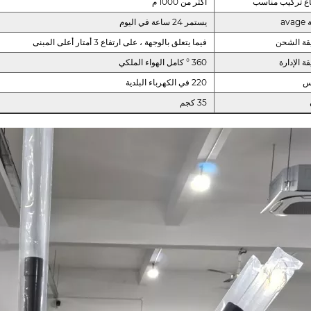
اع تركيب مناسب
أكثر من 1000 م
ava
يستمر 24 ساعة في اليوم
قة الشحن
فيما يتعلق بالوجهة ، على ارتفاع 3 أمتار أعلى المبنى
ة الإدارة
360 ° كامل الهواء الملكي
س
220 في الكهرباء البلدية
35 كجم