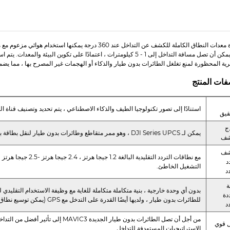
ية المحظورة لمنع تغلغل الطائرات بدون طيار والذكاء أو الهجمات غير المصرح بها ، مما يضم
ات المنتج
استنادًا إلى تصور تكنولوجيا الطيف والذكاء الاصطناعي ، يتم تحديد وتصنيف قناة ا
قيق
ج
يمكن لـ DJI Series UPCS ، وهو ممر متقاطع وطائرات بدون طيار لنقل بطاقة بيديك أن يغطي أكثر من 97 ٪ من النماذج في السوق
شف
شف
د
التشغيل الخاطئ.
دد
ة
دة
للطائرات بدون طيار ، ولديها أيضًا القدرة على التدخل مع GPS (يمكن توسيع نطاق الترددات الأخرى)
دد
 قوي
الاستراتيجيات المستهدفة للتداخل